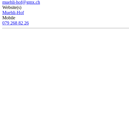
muehli-hof@gmx.ch
Website(s)
Muehli-Hof
Mobile
079 268 82 26